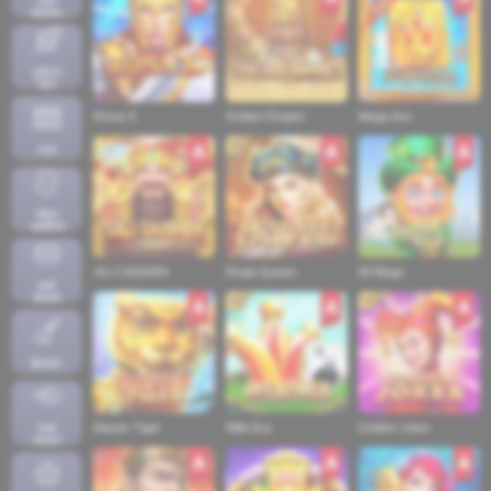
तातो
खेलहरू
दुर्घटना
खेल
Roma X
Golden Empire
Mega Ace
स्लट
जीवन
क्यासिनो
JILI CAISHEN
Pirate Queen
Elf Bingo
कार्ड
खेलहर
क्रिकेट
Master Tiger
Wild Ace
Golden Joker
माछा
पकड्नु