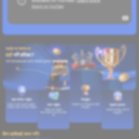
AW8 मा स्वागत छ
दर्ता
गर्ने तरिका?
नयाँ सदस्यहरूलाई NPR सम्मको पुरस्कार
खाता सिर्जना गर्नुहोस्
जित्नुहोस्
तलहरू मा यहाँ अनुसरण गर्नुहोस्।
तपाईंको मन पर्ने खेलहरूमा खेल्दै
जम्मा गर्नुहोस्
पाइएको पुरस्कार
तपाईंको लगइन जानकारी भर्नुहोस्
जित्नुहोस्
पहिलो जम्मा गर्नुहोस्
तपाईंको बोनसहरू दाबी गर्न
पैसा वा क्रिप्टो भेटनामा प्रयोग
नभुल्नुहोस्
गरी
।
किन हामीलाई चयन गर्ने?