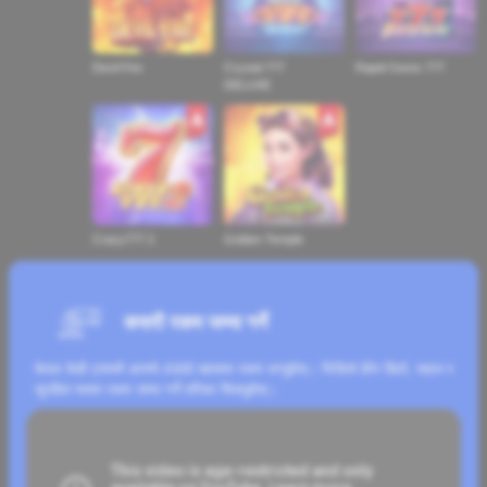
Devil Fire
Crystal 777
Rapid Gems 777
DELUXE
Crazy777 2
Golden Temple
कसरी रकम जम्मा गर्ने
केवल केही ट्यापमै आफ्नो AW8 खातामा रकम थप्नुहोस्। भिडियो हेरेर छिटो, सहज र
सुरक्षित रूपमा रकम जम्मा गर्ने तरिका सिक्नुहोस्।