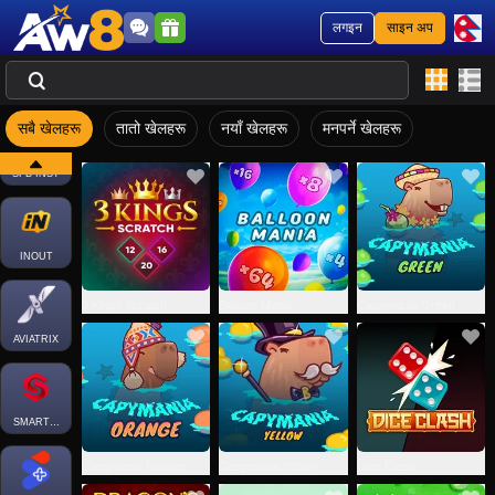
लगइन
साइन अप
CRAZYGAMING
सबै खेलहरू
तातो खेलहरू
नयाँ खेलहरू
मनपर्ने खेलहरू
SPB-INST
INOUT
3 Kings Scratch
Balloon Mania
Capymania Green
AVIATRIX
SMARTSOFT-INSTANTWIN
Capymania Orange
Capymania Yellow
Dice Clash