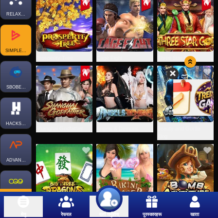
RELAXGAMING
SIMPLEPLAY
Prosperity Tree
Cage Fight
Three Star God
SBOBETFUNKY
HACKSAWGAMING
Shanghai Godfather
Angels & Demons
Beauty and Gorilla
King
ADVANTPLAY
CQ9GAMING
Big Three Dragons
Bikini Chaser
Bomb Adventure
मेनु
रेफरल
पुरस्कारहरू
खाता
दर्ता गर्नुहोस्