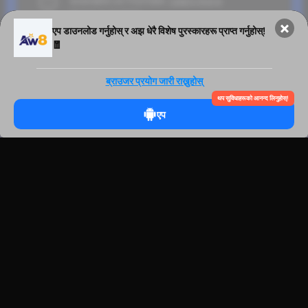
एप डाउनलोड गर्नुहोस् र अझ धेरै विशेष पुरस्कारहरू प्राप्त गर्नुहोस्!
🧧
ब्राउजर प्रयोग जारी राख्नुहोस्
थप सुविधाहरूको आनन्द लिनुहोस्!
AW8 मा स्वागत छ
एप
दर्ता
गर्ने तरिका?
मेनु
रेफरल
पुरस्कारहरू
खाता
दर्ता गर्नुहोस्
नयाँ सदस्यहरूलाई NPR सम्मको पुरस्कार
खाता सिर्जना गर्नुहोस्
जित्नुहोस्
तलहरू मा यहाँ अनुसरण गर्नुहोस्।
तपाईंको मन पर्ने खेलहरूमा खेल्दै
जम्मा गर्नुहोस्
पाइएको पुरस्कार
तपाईंको लगइन जानकारी भर्नुहोस्
जित्नुहोस्
पहिलो जम्मा गर्नुहोस्
तपाईंको बोनसहरू दाबी गर्न
पैसा वा क्रिप्टो भेटनामा प्रयोग
नभुल्नुहोस्
गरी
।
किन हामीलाई चयन गर्ने?