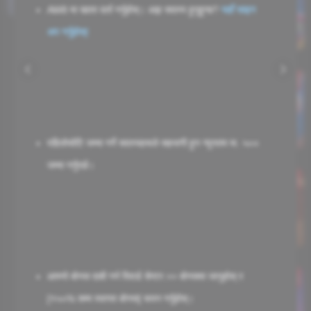
AW8 मा खाता दर्ता गर्नुहोस्। अझ सदस्य हुनुहुन्छ? 
यहाँ साइन 
खेलकुद
अप गर्नुहोस्!
King Arthur
Fortune Gems 2
Bubble Beauty
पहिलोचोटि जम्मा गर्ने सदस्यहरूले सहभागी हुन न्यूनतम रू. ५०० 
Crazy 777
Money Pot
3 Lucky Piggy
जम्मा गर्नुपर्छ।
Charge Buffalo
Super Ace
Money Coming
आफ्नो बोनस दाबी गर्न रिवार्ड सेन्टर >> बोनसमा जानुहोस् र 
[१५०% सम्म स्वागत बोनस] चयन गर्नुहोस्।