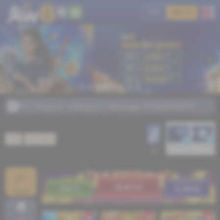
लगइन
साइन अप
 जुड्नको लागि 👉 Telegram: aw8nepal 👉Whatsapp: 9779829745273
लगइन
/
दर्ता गर्नुहोस्
जमा
निकासी
एप
98,007.00
944.77
9,149.39
ज्याकपोट