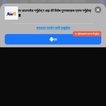
एप डाउनलोड गर्नुहोस् र अझ धेरै विशेष पुरस्कारहरू प्राप्त गर्नुहोस्!
🧧
ब्राउजर प्रयोग जारी राख्नुहोस्
थप सुविधाहरूको आनन्द लिनुहोस्!
AW8 मा स्वागत छ
एप
दर्ता
गर्ने तरिका?
मेनु
रेफरल
पुरस्कारहरू
खाता
दर्ता गर्नुहोस्
नयाँ सदस्यहरूलाई NPR - सम्मको पुरस्कार
खाता सिर्जना गर्नुहोस्
जित्नुहोस्
तलहरू मा यहाँ अनुसरण गर्नुहोस्।
तपाईंको मन पर्ने खेलहरूमा खेल्दै
जम्मा गर्नुहोस्
पाइएको पुरस्कार
तपाईंको लगइन जानकारी भर्नुहोस्
जित्नुहोस्
पहिलो जम्मा गर्नुहोस्
तपाईंको बोनसहरू दाबी गर्न
पैसा वा क्रिप्टो भेटनामा प्रयोग
नभुल्नुहोस्
गरी
।
किन हामीलाई चयन गर्ने?